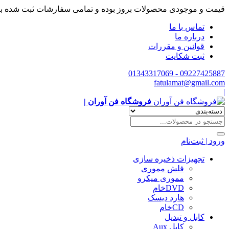
قیمت و موجودی محصولات بروز بوده و تمامی سفارشات ثبت شده ب
تماس با ما
درباره ما
قوانین و مقررات
ثبت شکایت
09227425887 - 01343317069
fatulamat@gmail.com
|
فروشگاه فن آوران |
ورود | ثبت‌نام
تجهیزات ذخیره سازی
فلش مموری
مموری میکرو
DVDخام
هارد دیسک
CDخام
کابل و تبدیل
کابل Aux