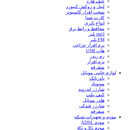
کیف هارد
لیبل و روکش کیبورد
سخت افزار کامپیوتر
کارت صدا
انواع باتری
محافظ و رابط برق
mp3 پلیر
FM پلیر
نرم افزار حراجی
هاب USB
رم ریدر
نرم افزار
متفرقه
لوازم جانبی موبایل
پاوربانک
مونوپاد
شارژر اندروید
کیف تبلت
هلدر موبایل
شارژر فندکی
متفرقه
مودم و تجهیزات شبکه
مودم ADSL
مودم 3G و 4G