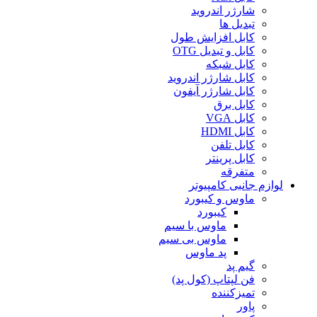
شارژر اندروید
تبدیل ها
کابل افزایش طول
کابل و تبدیل OTG
کابل شبکه
کابل شارژر اندروید
کابل شارژر آیفون
کابل برق
کابل VGA
کابل HDMI
کابل تلفن
کابل پرینتر
متفرقه
لوازم جانبی کامپیوتر
ماوس و کیبورد
کیبورد
ماوس با سیم
ماوس بی سیم
پد ماوس
گیم پد
فن لپتاپ (کول پد)
تمیزکننده
پاور