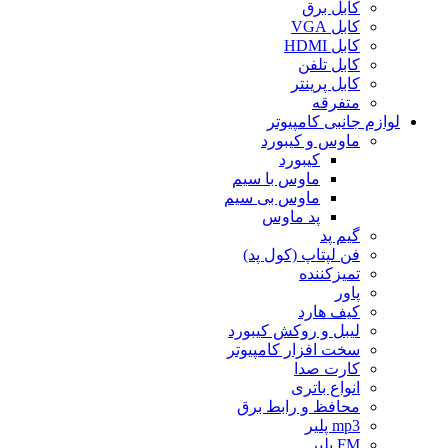
کابل برق
کابل VGA
کابل HDMI
کابل تلفن
کابل پرینتر
متفرقه
لوازم جانبی کامپیوتر
ماوس و کیبورد
کیبورد
ماوس با سیم
ماوس بی سیم
پد ماوس
گیم پد
فن لپتاپ (کول پد)
تمیزکننده
پاور
کیف هارد
لیبل و روکش کیبورد
سخت افزار کامپیوتر
کارت صدا
انواع باتری
محافظ و رابط برق
mp3 پلیر
FM پلیر