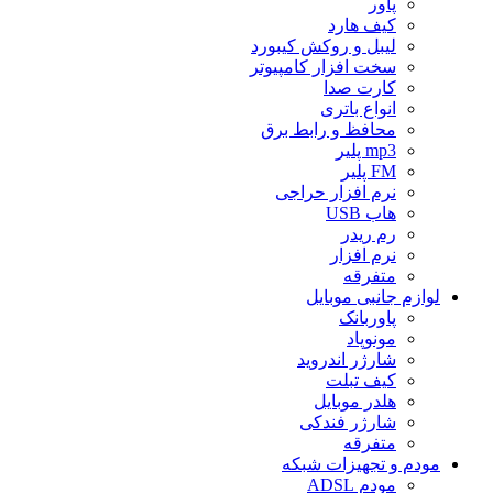
پاور
کیف هارد
لیبل و روکش کیبورد
سخت افزار کامپیوتر
کارت صدا
انواع باتری
محافظ و رابط برق
mp3 پلیر
FM پلیر
نرم افزار حراجی
هاب USB
رم ریدر
نرم افزار
متفرقه
لوازم جانبی موبایل
پاوربانک
مونوپاد
شارژر اندروید
کیف تبلت
هلدر موبایل
شارژر فندکی
متفرقه
مودم و تجهیزات شبکه
مودم ADSL