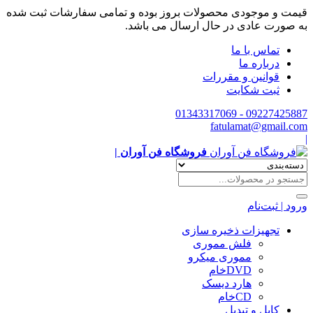
قیمت و موجودی محصولات بروز بوده و تمامی سفارشات ثبت شده
به صورت عادی در حال ارسال می باشد.
تماس با ما
درباره ما
قوانین و مقررات
ثبت شکایت
09227425887 - 01343317069
fatulamat@gmail.com
|
فروشگاه فن آوران |
ورود | ثبت‌نام
تجهیزات ذخیره سازی
فلش مموری
مموری میکرو
DVDخام
هارد دیسک
CDخام
کابل و تبدیل