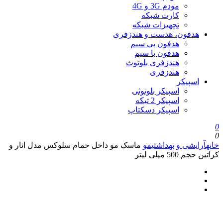
مودم 3G و 4G
کارت شبکه
تجهیزات شبکه
هدفون، هدست و هندزفری
هدفون بی سیم
هدفون با سیم
هندزفری بلوتوث
هندزفری
اسپیکر
اسپیکر بلوتوثی
اسپیکر 2 تیکه
اسپیکر دسکتاپ
0
0
خانه
آرایشی و بهداشتی
مو
ماسک مو داخل حمام سلوکس مدل انار و
کراتین حجم 500 میلی لیتر