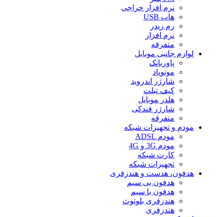
نرم افزار حراجی
هاب USB
رم ریدر
نرم افزار
متفرقه
لوازم جانبی موبایل
پاوربانک
مونوپاد
شارژر اندروید
کیف تبلت
هلدر موبایل
شارژر فندکی
متفرقه
مودم و تجهیزات شبکه
مودم ADSL
مودم 3G و 4G
کارت شبکه
تجهیزات شبکه
هدفون، هدست و هندزفری
هدفون بی سیم
هدفون با سیم
هندزفری بلوتوث
هندزفری