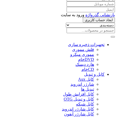
بازنشانی گذرواژه
ورود به سایت
ایجاد حساب کاربری
تجهیزات ذخیره سازی
فلش مموری
مموری میکرو
DVDخام
هارد دیسک
CDخام
کابل و تبدیل
کابل Aux
شارژر اندروید
تبدیل ها
کابل افزایش طول
کابل و تبدیل OTG
کابل شبکه
کابل شارژر اندروید
کابل شارژر آیفون