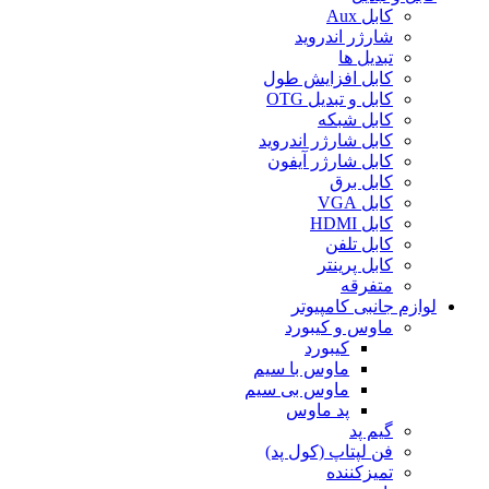
کابل Aux
شارژر اندروید
تبدیل ها
کابل افزایش طول
کابل و تبدیل OTG
کابل شبکه
کابل شارژر اندروید
کابل شارژر آیفون
کابل برق
کابل VGA
کابل HDMI
کابل تلفن
کابل پرینتر
متفرقه
لوازم جانبی کامپیوتر
ماوس و کیبورد
کیبورد
ماوس با سیم
ماوس بی سیم
پد ماوس
گیم پد
فن لپتاپ (کول پد)
تمیزکننده