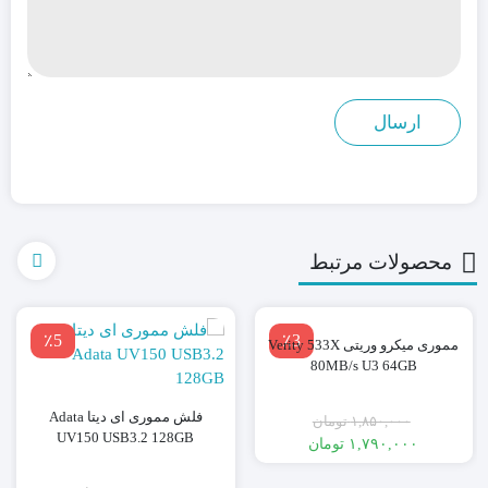
محصولات مرتبط
٪5
٪3
مموری میکرو وریتی Verity 533X
80MB/s U3 64GB
فلش مموری ای دیتا Adata
۱,۸۵۰,۰۰۰
تومان
UV150 USB3.2 128GB
۱,۷۹۰,۰۰۰
تومان
قیمت
قیمت
فعلی:
اصلی: