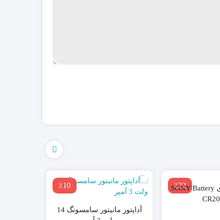
٪10
٪22
باتری سکه ای SONY Battery
پایه خنک 
102
CR20
آداپتور مانیتور سامسونگ 14
۰۰