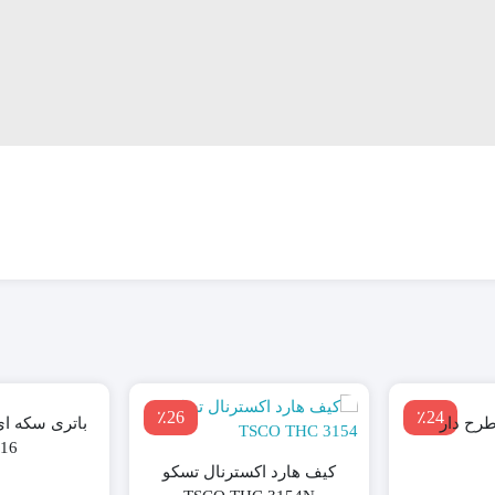
٪26
٪24
طرح دار
16
کیف هارد اکسترنال تسکو