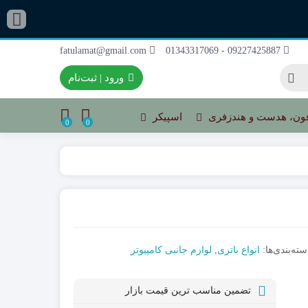
fatulamat@gmail.com
09227425887 - 01343317069
ورود | ثبت‌نام
ون، هدست و هندزفری
اسپیکر
0
0
سته‌بندی‌ها:
انواع باتری
,
لوازم جانبی کامپیوتر
تضمین مناسب ترین قیمت بازار