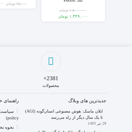
P6000 3m
۰۰
۲۵,۰۰۰
تومان
قی
قی
۱,۵۰۰,۰۰۰
تومان
فع
اص
,۰۰۰
۱,۳۴۹,۰۰۰
تومان
بو
قیمت
قیمت
فعلی:
اصلی:
۱,۳۴۹,۰۰۰ تومان.
۱,۵۰۰,۰۰۰ تومان
بود.
2381+
محصولات
جدیدترین های وبلاگ
راهنمای خ
ایلان ماسک: هوش مصنوعی انسان‌گونه (AGI)
تا یک سال دیگر از راه می‌رسد
policy)
28 تیر 1405
نحوه تحو