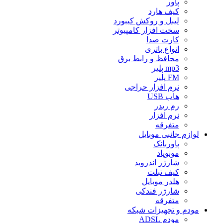
پاور
کیف هارد
لیبل و روکش کیبورد
سخت افزار کامپیوتر
کارت صدا
انواع باتری
محافظ و رابط برق
mp3 پلیر
FM پلیر
نرم افزار حراجی
هاب USB
رم ریدر
نرم افزار
متفرقه
لوازم جانبی موبایل
پاوربانک
مونوپاد
شارژر اندروید
کیف تبلت
هلدر موبایل
شارژر فندکی
متفرقه
مودم و تجهیزات شبکه
مودم ADSL