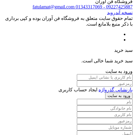
فروشگاه فن آوران
fatulamat@gmail.com
09227425887 - 01343317069
نسخه آندروید
تمام حقوق سایت متعلق به فروشگاه فن آوران بوده و کپی برداری
با ذکر منبع بلامانع است.
سبد خرید
سبد خرید شما خالی است.
ورود به سایت
بازنشانی گذرواژه
ایجاد حساب کاربری
ورود به سایت