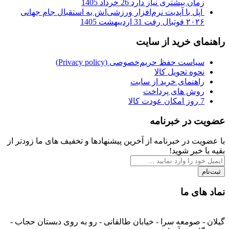
زمان بیشتری نیاز دارد
26 خرداد 1405
اپل با آپدیت نرم‌افزار ورزشی‌اش به استقبال جام جهانی
۲۰۲۶ فوتبال رفت
31 اردیبهشت 1405
راهنمای خرید از سایت
سیاست حفظ حریم‌خصوصی (Privacy policy)
نحوه تحویل کالا
راهنمای خرید از سایت
روش های پرداخت
7 روز امکان عودت کالا
عضویت در خبرنامه
با عضویت در خبرنامه از آخرین پیشنهادها و تخفیف های ما زودتر از
بقیه با خبر شوید!
ثبت‌نام
نماد های ما
گیلان - صومعه سرا - خیابان طالقانی - رو به روی دبستان حجاب -