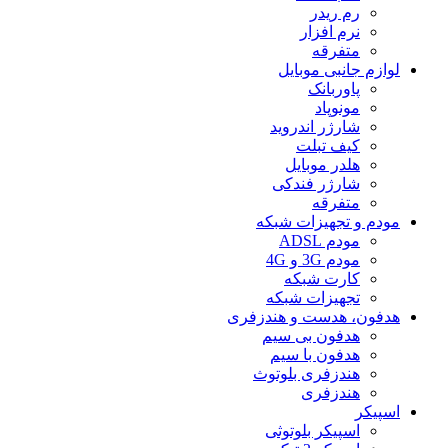
رم ریدر
نرم افزار
متفرقه
لوازم جانبی موبایل
پاوربانک
مونوپاد
شارژر اندروید
کیف تبلت
هلدر موبایل
شارژر فندکی
متفرقه
مودم و تجهیزات شبکه
مودم ADSL
مودم 3G و 4G
کارت شبکه
تجهیزات شبکه
هدفون، هدست و هندزفری
هدفون بی سیم
هدفون با سیم
هندزفری بلوتوث
هندزفری
اسپیکر
اسپیکر بلوتوثی