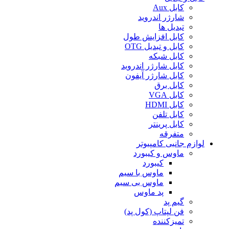
کابل Aux
شارژر اندروید
تبدیل ها
کابل افزایش طول
کابل و تبدیل OTG
کابل شبکه
کابل شارژر اندروید
کابل شارژر آیفون
کابل برق
کابل VGA
کابل HDMI
کابل تلفن
کابل پرینتر
متفرقه
لوازم جانبی کامپیوتر
ماوس و کیبورد
کیبورد
ماوس با سیم
ماوس بی سیم
پد ماوس
گیم پد
فن لپتاپ (کول پد)
تمیزکننده