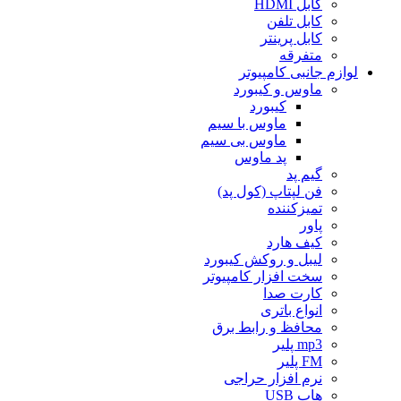
کابل HDMI
کابل تلفن
کابل پرینتر
متفرقه
لوازم جانبی کامپیوتر
ماوس و کیبورد
کیبورد
ماوس با سیم
ماوس بی سیم
پد ماوس
گیم پد
فن لپتاپ (کول پد)
تمیزکننده
پاور
کیف هارد
لیبل و روکش کیبورد
سخت افزار کامپیوتر
کارت صدا
انواع باتری
محافظ و رابط برق
mp3 پلیر
FM پلیر
نرم افزار حراجی
هاب USB