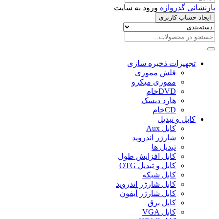
بازنشانی گذرواژه
ورود به سایت
ایجاد حساب کاربری
تجهیزات ذخیره سازی
فلش مموری
مموری میکرو
DVDخام
هارد دیسک
CDخام
کابل و تبدیل
کابل Aux
شارژر اندروید
تبدیل ها
کابل افزایش طول
کابل و تبدیل OTG
کابل شبکه
کابل شارژر اندروید
کابل شارژر آیفون
کابل برق
کابل VGA