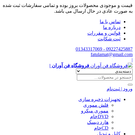
قیمت و موجودی محصولات بروز بوده و تمامی سفارشات ثبت شده
به صورت عادی در حال ارسال می باشد.
تماس با ما
درباره ما
قوانین و مقررات
ثبت شکایت
09227425887 - 01343317069
fatulamat@gmail.com
|
فروشگاه فن آوران |
ورود | ثبت‌نام
تجهیزات ذخیره سازی
فلش مموری
مموری میکرو
DVDخام
هارد دیسک
CDخام
کابل و تبدیل