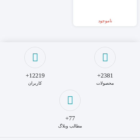
ناموجود
12219+
2381+
محصولات
کاربران
77+
مطالب وبلاگ