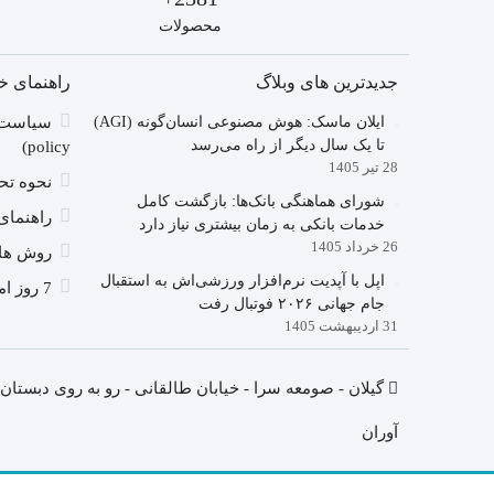
محصولات
جدیدترین های وبلاگ
راهنمای خ
ایلان ماسک: هوش مصنوعی انسان‌گونه (AGI)
تا یک سال دیگر از راه می‌رسد
policy)
28 تیر 1405
نحوه تحو
شورای هماهنگی بانک‌ها: بازگشت کامل
راهنمای
خدمات بانکی به زمان بیشتری نیاز دارد
26 خرداد 1405
روش ها
اپل با آپدیت نرم‌افزار ورزشی‌اش به استقبال
7 روز امکان عودت کالا
جام جهانی ۲۰۲۶ فوتبال رفت
31 اردیبهشت 1405
گیلان - صومعه سرا - خیابان طالقانی - رو به روی دبستا
آوران