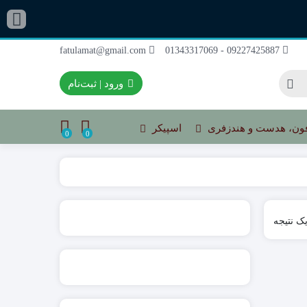
fatulamat@gmail.com
09227425887 - 01343317069
ورود | ثبت‌نام
ون، هدست و هندزفری
اسپیکر
0
0
ک نتیجه