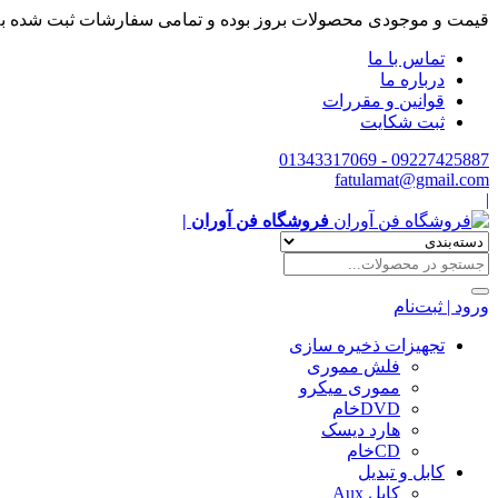
قیمت و موجودی محصولات بروز بوده و تمامی سفارشات ثبت شده ب
تماس با ما
درباره ما
قوانین و مقررات
ثبت شکایت
09227425887 - 01343317069
fatulamat@gmail.com
|
فروشگاه فن آوران |
ورود | ثبت‌نام
تجهیزات ذخیره سازی
فلش مموری
مموری میکرو
DVDخام
هارد دیسک
CDخام
کابل و تبدیل
کابل Aux