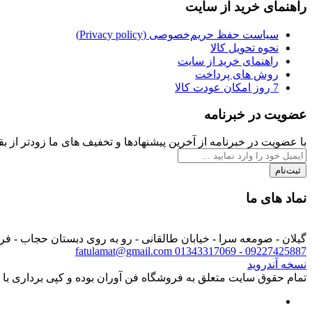
راهنمای خرید از سایت
سیاست حفظ حریم‌خصوصی (Privacy policy)
نحوه تحویل کالا
راهنمای خرید از سایت
روش های پرداخت
7 روز امکان عودت کالا
عضویت در خبرنامه
با عضویت در خبرنامه از آخرین پیشنهادها و تخفیف های ما زودتر از بقی
ثبت‌نام
نماد های ما
گیلان - صومعه سرا - خیابان طالقانی - رو به روی دبستان حجاب - ف
fatulamat@gmail.com
09227425887 - 01343317069
نسخه آندروید
تمام حقوق سایت متعلق به فروشگاه فن آوران بوده و کپی برداری با ذ