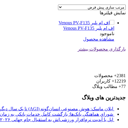
نمایش فیلترها
اف ام پلیر Venous PV-F135
ناموجود
مشاهده محصول
بارگذاری محصولات بیشتر
2381+
محصولات
12219+
کاربران
77+
مطالب وبلاگ
جدیدترین های وبلاگ
ایلان ماسک: هوش مصنوعی انسان‌گونه (AGI) تا یک سال دیگر از راه می‌رسد
شورای هماهنگی بانک‌ها: بازگشت کامل خدمات بانکی به زمان ب
اپل با آپدیت نرم‌افزار ورزشی‌اش به استقبال جام جهانی ۲۰۲۶ فوتبال رفت