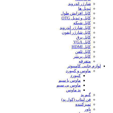
شارژر اندروید
تبدیل ها
کابل افزایش طول
کابل و تبدیل OTG
کابل شبکه
کابل شارژر اندروید
کابل شارژر آیفون
کابل برق
کابل VGA
کابل HDMI
کابل تلفن
کابل پرینتر
متفرقه
لوازم جانبی کامپیوتر
ماوس و کیبورد
کیبورد
ماوس با سیم
ماوس بی سیم
پد ماوس
گیم پد
فن لپتاپ (کول پد)
تمیزکننده
پاور