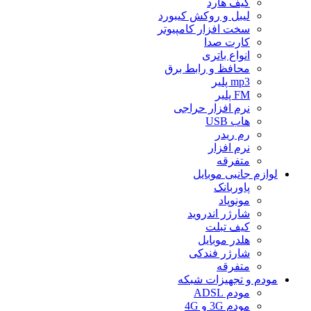
کیف هارد
لیبل و روکش کیبورد
سخت افزار کامپیوتر
کارت صدا
انواع باتری
محافظ و رابط برق
mp3 پلیر
FM پلیر
نرم افزار حراجی
هاب USB
رم ریدر
نرم افزار
متفرقه
لوازم جانبی موبایل
پاوربانک
مونوپاد
شارژر اندروید
کیف تبلت
هلدر موبایل
شارژر فندکی
متفرقه
مودم و تجهیزات شبکه
مودم ADSL
مودم 3G و 4G