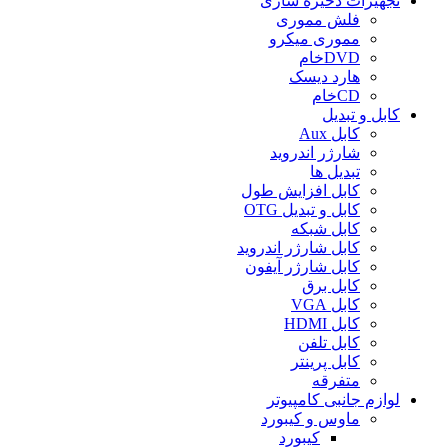
تجهیزات ذخیره سازی
فلش مموری
مموری میکرو
DVDخام
هارد دیسک
CDخام
کابل و تبدیل
کابل Aux
شارژر اندروید
تبدیل ها
کابل افزایش طول
کابل و تبدیل OTG
کابل شبکه
کابل شارژر اندروید
کابل شارژر آیفون
کابل برق
کابل VGA
کابل HDMI
کابل تلفن
کابل پرینتر
متفرقه
لوازم جانبی کامپیوتر
ماوس و کیبورد
کیبورد