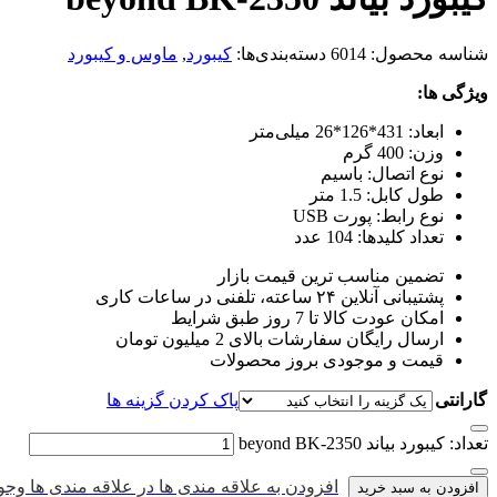
شناسه محصول:
6014
دسته‌بندی‌ها:
کیبورد
,
ماوس و کیبورد
ویژگی ها:
ابعاد: 431*126*26 میلی‌متر
وزن: 400 گرم
نوع اتصال: باسیم
طول کابل: 1.5 متر
نوع رابط: پورت USB
تعداد کلیدها: 104 عدد
تضمین مناسب ترین قیمت بازار
پشتیبانی آنلاین ۲۴ ساعته، تلفنی در ساعات کاری
امکان عودت کالا تا 7 روز طبق شرایط
ارسال رایگان سفارشات بالای 2 میلیون تومان
قیمت و موجودی بروز محصولات
گارانتی
پاک کردن گزینه ها
تعداد: کیبورد بیاند beyond BK-2350
افزودن به علاقه مندی ها
در علاقه مندی ها وجود
افزودن به سبد خرید