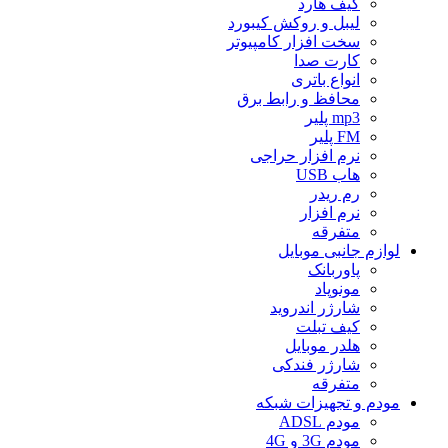
کیف هارد
لیبل و روکش کیبورد
سخت افزار کامپیوتر
کارت صدا
انواع باتری
محافظ و رابط برق
mp3 پلیر
FM پلیر
نرم افزار حراجی
هاب USB
رم ریدر
نرم افزار
متفرقه
لوازم جانبی موبایل
پاوربانک
مونوپاد
شارژر اندروید
کیف تبلت
هلدر موبایل
شارژر فندکی
متفرقه
مودم و تجهیزات شبکه
مودم ADSL
مودم 3G و 4G