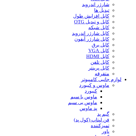
شارژر اندروید
تبدیل ها
کابل افزایش طول
کابل و تبدیل OTG
کابل شبکه
کابل شارژر اندروید
کابل شارژر آیفون
کابل برق
کابل VGA
کابل HDMI
کابل تلفن
کابل پرینتر
متفرقه
لوازم جانبی کامپیوتر
ماوس و کیبورد
کیبورد
ماوس با سیم
ماوس بی سیم
پد ماوس
گیم پد
فن لپتاپ (کول پد)
تمیزکننده
پاور