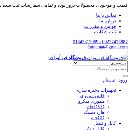
قیمت و موجودی محصولات بروز بوده و تمامی سفارشات ثبت شده ب
تماس با ما
درباره ما
قوانین و مقررات
ثبت شکایت
09227425887 - 01343317069
fatulamat@gmail.com
|
فروشگاه فن آوران |
ورود | ثبت‌نام
تجهیزات ذخیره سازی
فلش مموری
مموری میکرو
DVDخام
هارد دیسک
CDخام
کابل و تبدیل
کابل Aux