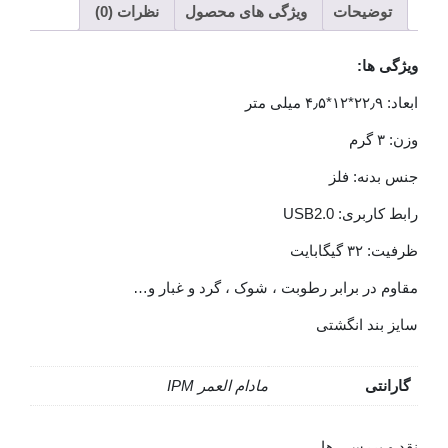
پلاس
توضیحات
ویژگی های محصول
نظرات (0)
Data
Plus
ویژگی ها:
Carbon
32GB
ابعاد: ۲۲٫۹*۱۲*۴٫۵ میلی متر
وزن: ۳ گرم
جنس بدنه: فلز
رابط کاربری: USB2.0
ظرفیت: ۳۲ گیگابایت
مقاوم در برابر رطوبت ، شوک ، گرد و غبار و…
سایز بند انگشتی
گارانتی
مادام العمر IPM
نقد و بررسی ها