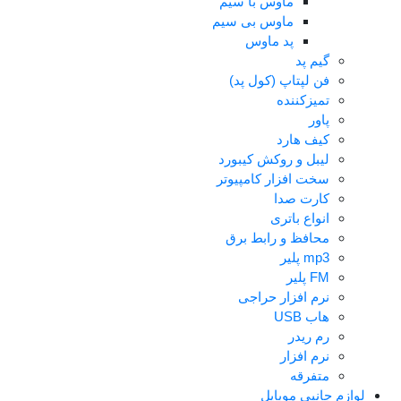
ماوس با سیم
ماوس بی سیم
پد ماوس
گیم پد
فن لپتاپ (کول پد)
تمیزکننده
پاور
کیف هارد
لیبل و روکش کیبورد
سخت افزار کامپیوتر
کارت صدا
انواع باتری
محافظ و رابط برق
mp3 پلیر
FM پلیر
نرم افزار حراجی
هاب USB
رم ریدر
نرم افزار
متفرقه
لوازم جانبی موبایل