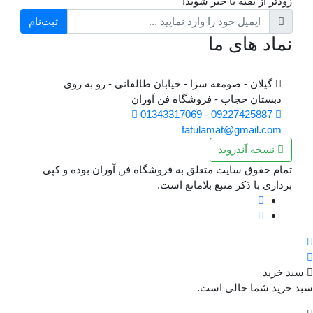
زودتر از بقیه با خبر شوید!
ثبت‌نام
نماد های ما
گیلان - صومعه سرا - خیابان طالقانی - رو به روی
دبستان حجاب - فروشگاه فن آوران
09227425887 - 01343317069
fatulamat@gmail.com
نسخه آندروید
تمام حقوق سایت متعلق به فروشگاه فن آوران بوده و کپی
برداری با ذکر منبع بلامانع است.
بد خرید
د خرید شما خالی است.