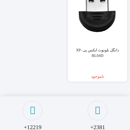
دانگل بلوتوث ایکس پی XP-
BL04D
ناموجود
12219+
2381+