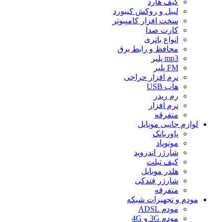
کیف هارد
لیبل و روکش کیبورد
سخت افزار کامپیوتر
کارت صدا
انواع باتری
محافظ و رابط برق
mp3 پلیر
FM پلیر
نرم افزار حراجی
هاب USB
رم ریدر
نرم افزار
متفرقه
لوازم جانبی موبایل
پاوربانک
مونوپاد
شارژر اندروید
کیف تبلت
هلدر موبایل
شارژر فندکی
متفرقه
مودم و تجهیزات شبکه
مودم ADSL
مودم 3G و 4G