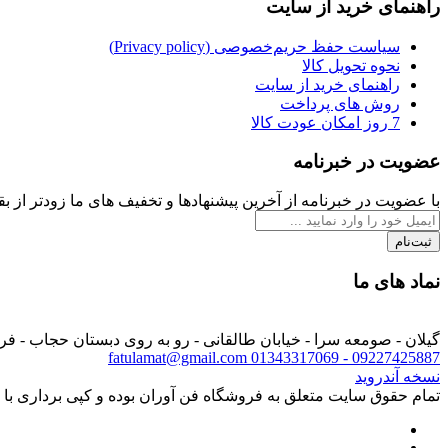
راهنمای خرید از سایت
سیاست حفظ حریم‌خصوصی (Privacy policy)
نحوه تحویل کالا
راهنمای خرید از سایت
روش های پرداخت
7 روز امکان عودت کالا
عضویت در خبرنامه
با عضویت در خبرنامه از آخرین پیشنهادها و تخفیف های ما زودتر از بقی
ثبت‌نام
نماد های ما
گیلان - صومعه سرا - خیابان طالقانی - رو به روی دبستان حجاب - ف
fatulamat@gmail.com
09227425887 - 01343317069
نسخه آندروید
تمام حقوق سایت متعلق به فروشگاه فن آوران بوده و کپی برداری با ذ