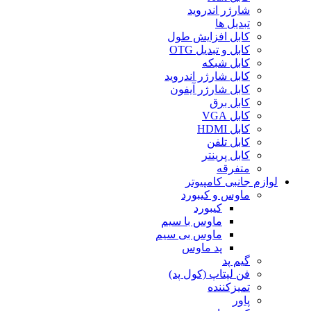
شارژر اندروید
تبدیل ها
کابل افزایش طول
کابل و تبدیل OTG
کابل شبکه
کابل شارژر اندروید
کابل شارژر آیفون
کابل برق
کابل VGA
کابل HDMI
کابل تلفن
کابل پرینتر
متفرقه
لوازم جانبی کامپیوتر
ماوس و کیبورد
کیبورد
ماوس با سیم
ماوس بی سیم
پد ماوس
گیم پد
فن لپتاپ (کول پد)
تمیزکننده
پاور