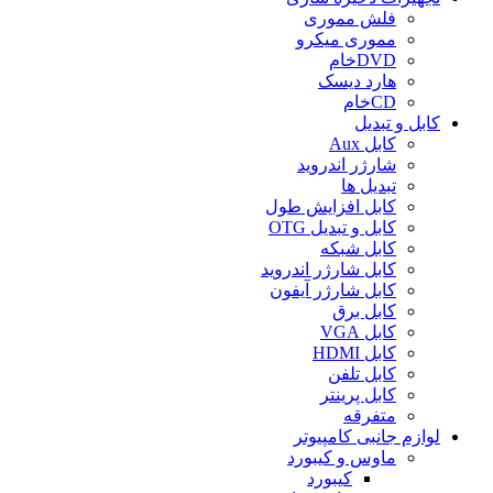
فلش مموری
مموری میکرو
DVDخام
هارد دیسک
CDخام
کابل و تبدیل
کابل Aux
شارژر اندروید
تبدیل ها
کابل افزایش طول
کابل و تبدیل OTG
کابل شبکه
کابل شارژر اندروید
کابل شارژر آیفون
کابل برق
کابل VGA
کابل HDMI
کابل تلفن
کابل پرینتر
متفرقه
لوازم جانبی کامپیوتر
ماوس و کیبورد
کیبورد