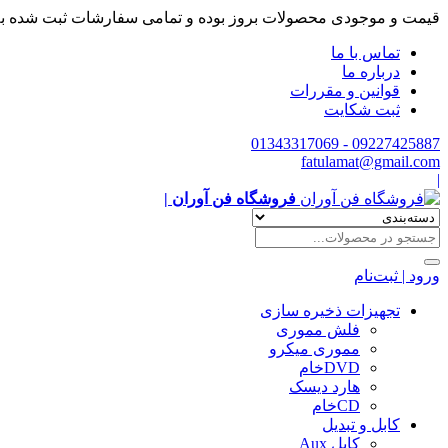
قیمت و موجودی محصولات بروز بوده و تمامی سفارشات ثبت شده ب
تماس با ما
درباره ما
قوانین و مقررات
ثبت شکایت
09227425887 - 01343317069
fatulamat@gmail.com
|
فروشگاه فن آوران |
ورود | ثبت‌نام
تجهیزات ذخیره سازی
فلش مموری
مموری میکرو
DVDخام
هارد دیسک
CDخام
کابل و تبدیل
کابل Aux