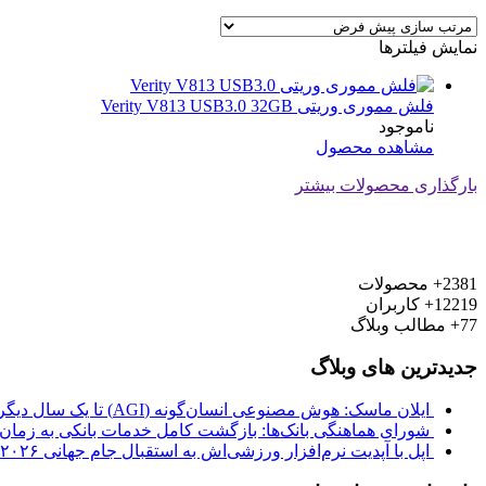
نمایش فیلترها
فلش مموری وریتی Verity V813 USB3.0 32GB
ناموجود
مشاهده محصول
بارگذاری محصولات بیشتر
2381+
محصولات
12219+
کاربران
77+
مطالب وبلاگ
جدیدترین های وبلاگ
ایلان ماسک: هوش مصنوعی انسان‌گونه (AGI) تا یک سال دیگر از راه می‌رسد
شورای هماهنگی بانک‌ها: بازگشت کامل خدمات بانکی به زمان ب
اپل با آپدیت نرم‌افزار ورزشی‌اش به استقبال جام جهانی ۲۰۲۶ فوتبال رفت