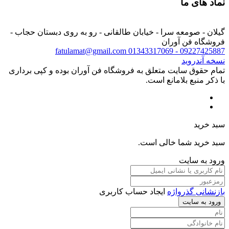
نماد های ما
گیلان - صومعه سرا - خیابان طالقانی - رو به روی دبستان حجاب -
فروشگاه فن آوران
fatulamat@gmail.com
09227425887 - 01343317069
نسخه آندروید
تمام حقوق سایت متعلق به فروشگاه فن آوران بوده و کپی برداری
با ذکر منبع بلامانع است.
سبد خرید
سبد خرید شما خالی است.
ورود به سایت
بازنشانی گذرواژه
ایجاد حساب کاربری
ورود به سایت