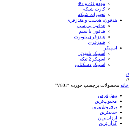
مودم 3G و 4G
کارت شبکه
تجهیزات شبکه
هدفون، هدست و هندزفری
هدفون بی سیم
هدفون با سیم
هندزفری بلوتوث
هندزفری
اسپیکر
اسپیکر بلوتوثی
اسپیکر 2 تیکه
اسپیکر دسکتاپ
0
0
خانه
محصولات برچسب خورده “V801”
پیش‌فرض
محبوب‌ترین
پرفروش‌ترین
جدیدترین
ارزان‌ترین
گران‌ترین