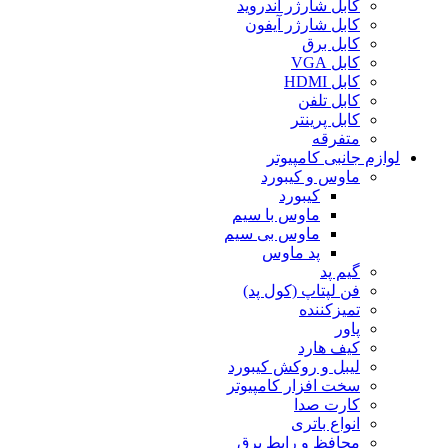
کابل شارژر اندروید
کابل شارژر آیفون
کابل برق
کابل VGA
کابل HDMI
کابل تلفن
کابل پرینتر
متفرقه
لوازم جانبی کامپیوتر
ماوس و کیبورد
کیبورد
ماوس با سیم
ماوس بی سیم
پد ماوس
گیم پد
فن لپتاپ (کول پد)
تمیزکننده
پاور
کیف هارد
لیبل و روکش کیبورد
سخت افزار کامپیوتر
کارت صدا
انواع باتری
محافظ و رابط برق