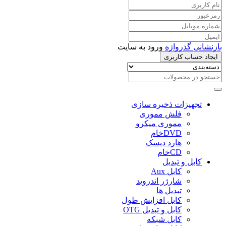
بازنشانی گذرواژه
ورود به سایت
ایجاد حساب کاربری
تجهیزات ذخیره سازی
فلش مموری
مموری میکرو
DVDخام
هارد دیسک
CDخام
کابل و تبدیل
کابل Aux
شارژر اندروید
تبدیل ها
کابل افزایش طول
کابل و تبدیل OTG
کابل شبکه