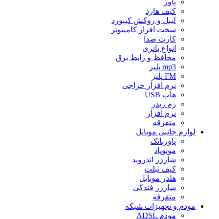
پاور
کیف هارد
لیبل و روکش کیبورد
سخت افزار کامپیوتر
کارت صدا
انواع باتری
محافظ و رابط برق
mp3 پلیر
FM پلیر
نرم افزار حراجی
هاب USB
رم ریدر
نرم افزار
متفرقه
لوازم جانبی موبایل
پاوربانک
مونوپاد
شارژر اندروید
کیف تبلت
هلدر موبایل
شارژر فندکی
متفرقه
مودم و تجهیزات شبکه
مودم ADSL