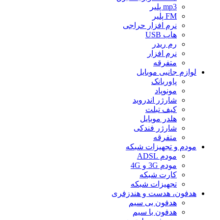
mp3 پلیر
FM پلیر
نرم افزار حراجی
هاب USB
رم ریدر
نرم افزار
متفرقه
لوازم جانبی موبایل
پاوربانک
مونوپاد
شارژر اندروید
کیف تبلت
هلدر موبایل
شارژر فندکی
متفرقه
مودم و تجهیزات شبکه
مودم ADSL
مودم 3G و 4G
کارت شبکه
تجهیزات شبکه
هدفون، هدست و هندزفری
هدفون بی سیم
هدفون با سیم