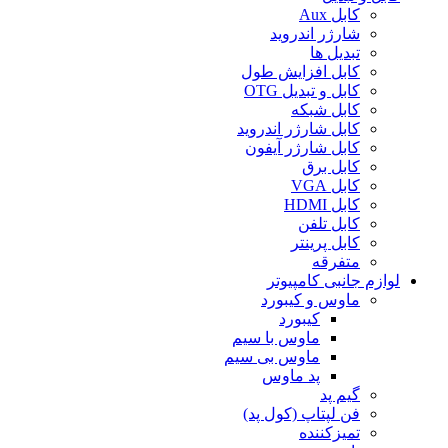
کابل Aux
شارژر اندروید
تبدیل ها
کابل افزایش طول
کابل و تبدیل OTG
کابل شبکه
کابل شارژر اندروید
کابل شارژر آیفون
کابل برق
کابل VGA
کابل HDMI
کابل تلفن
کابل پرینتر
متفرقه
لوازم جانبی کامپیوتر
ماوس و کیبورد
کیبورد
ماوس با سیم
ماوس بی سیم
پد ماوس
گیم پد
فن لپتاپ (کول پد)
تمیزکننده