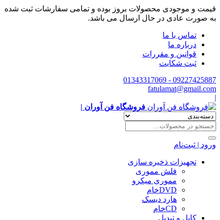
قیمت و موجودی محصولات بروز بوده و تمامی سفارشات ثبت شده
به صورت عادی در حال ارسال می باشد.
تماس با ما
درباره ما
قوانین و مقررات
ثبت شکایت
09227425887 - 01343317069
fatulamat@gmail.com
|
فروشگاه فن آوران |
ورود | ثبت‌نام
تجهیزات ذخیره سازی
فلش مموری
مموری میکرو
DVDخام
هارد دیسک
CDخام
کابل و تبدیل