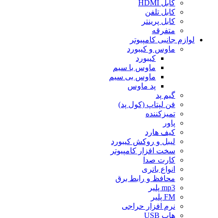
کابل HDMI
کابل تلفن
کابل پرینتر
متفرقه
لوازم جانبی کامپیوتر
ماوس و کیبورد
کیبورد
ماوس با سیم
ماوس بی سیم
پد ماوس
گیم پد
فن لپتاپ (کول پد)
تمیزکننده
پاور
کیف هارد
لیبل و روکش کیبورد
سخت افزار کامپیوتر
کارت صدا
انواع باتری
محافظ و رابط برق
mp3 پلیر
FM پلیر
نرم افزار حراجی
هاب USB