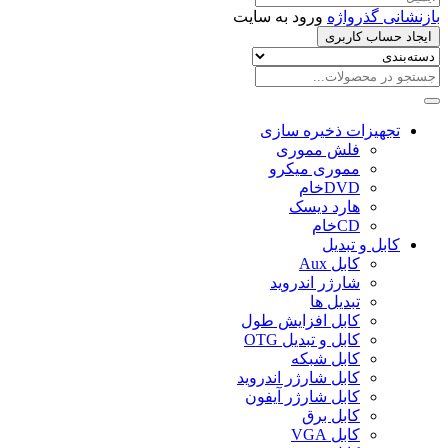
بازنشانی گذرواژه
ورود به سایت
ایجاد حساب کاربری
تجهیزات ذخیره سازی
فلش مموری
مموری میکرو
DVDخام
هارد دیسک
CDخام
کابل و تبدیل
کابل Aux
شارژر اندروید
تبدیل ها
کابل افزایش طول
کابل و تبدیل OTG
کابل شبکه
کابل شارژر اندروید
کابل شارژر آیفون
کابل برق
کابل VGA