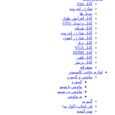
کابل Aux
شارژر اندروید
تبدیل ها
کابل افزایش طول
کابل و تبدیل OTG
کابل شبکه
کابل شارژر اندروید
کابل شارژر آیفون
کابل برق
کابل VGA
کابل HDMI
کابل تلفن
کابل پرینتر
متفرقه
لوازم جانبی کامپیوتر
ماوس و کیبورد
کیبورد
ماوس با سیم
ماوس بی سیم
پد ماوس
گیم پد
فن لپتاپ (کول پد)
تمیزکننده