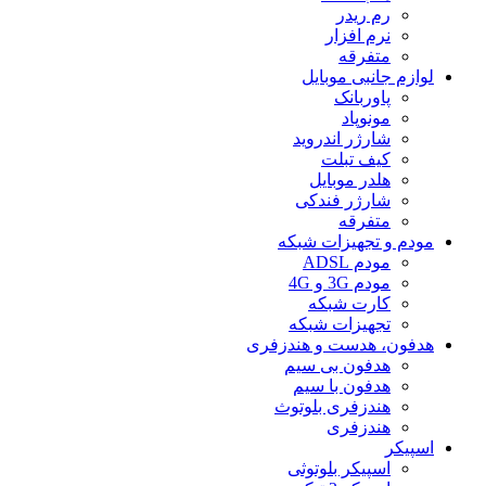
رم ریدر
نرم افزار
متفرقه
لوازم جانبی موبایل
پاوربانک
مونوپاد
شارژر اندروید
کیف تبلت
هلدر موبایل
شارژر فندکی
متفرقه
مودم و تجهیزات شبکه
مودم ADSL
مودم 3G و 4G
کارت شبکه
تجهیزات شبکه
هدفون، هدست و هندزفری
هدفون بی سیم
هدفون با سیم
هندزفری بلوتوث
هندزفری
اسپیکر
اسپیکر بلوتوثی