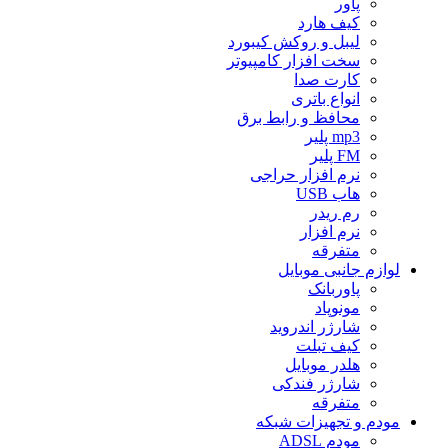
پاور
کیف هارد
لیبل و روکش کیبورد
سخت افزار کامپیوتر
کارت صدا
انواع باتری
محافظ و رابط برق
mp3 پلیر
FM پلیر
نرم افزار حراجی
هاب USB
رم ریدر
نرم افزار
متفرقه
لوازم جانبی موبایل
پاوربانک
مونوپاد
شارژر اندروید
کیف تبلت
هلدر موبایل
شارژر فندکی
متفرقه
مودم و تجهیزات شبکه
مودم ADSL