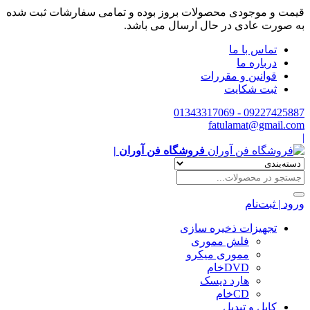
قیمت و موجودی محصولات بروز بوده و تمامی سفارشات ثبت شده
به صورت عادی در حال ارسال می باشد.
تماس با ما
درباره ما
قوانین و مقررات
ثبت شکایت
09227425887 - 01343317069
fatulamat@gmail.com
|
فروشگاه فن آوران |
ورود | ثبت‌نام
تجهیزات ذخیره سازی
فلش مموری
مموری میکرو
DVDخام
هارد دیسک
CDخام
کابل و تبدیل