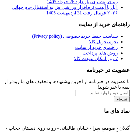
زمان بیشتری نیاز دارد
26 خرداد 1405
اپل با آپدیت نرم‌افزار ورزشی‌اش به استقبال جام جهانی
۲۰۲۶ فوتبال رفت
31 اردیبهشت 1405
راهنمای خرید از سایت
سیاست حفظ حریم‌خصوصی (Privacy policy)
نحوه تحویل کالا
راهنمای خرید از سایت
روش های پرداخت
7 روز امکان عودت کالا
عضویت در خبرنامه
با عضویت در خبرنامه از آخرین پیشنهادها و تخفیف های ما زودتر از
بقیه با خبر شوید!
ثبت‌نام
نماد های ما
گیلان - صومعه سرا - خیابان طالقانی - رو به روی دبستان حجاب -