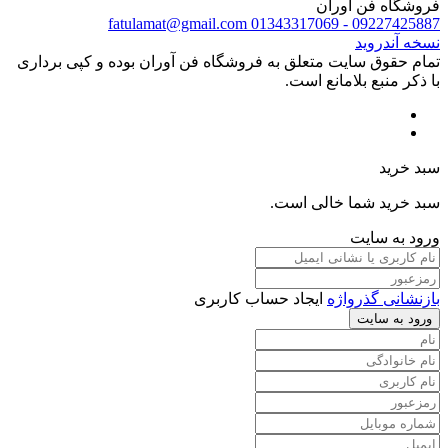
فروشگاه فن آوران
fatulamat@gmail.com
09227425887 - 01343317069
نسخه آندروید
تمام حقوق سایت متعلق به فروشگاه فن آوران بوده و کپی برداری
با ذکر منبع بلامانع است.
سبد خرید
سبد خرید شما خالی است.
ورود به سایت
بازنشانی گذرواژه
ایجاد حساب کاربری
ورود به سایت