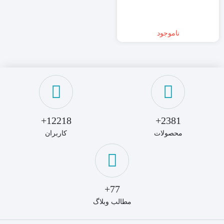
ناموجود
12218+
2381+
محصولات
کاربران
77+
مطالب وبلاگ