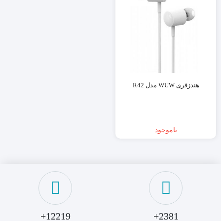
هندزفری WUW مدل R42
ناموجود
12219+
2381+