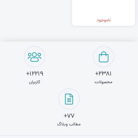
ناموجود
12219+
2381+
محصولات
کاربران
77+
مطالب وبلاگ