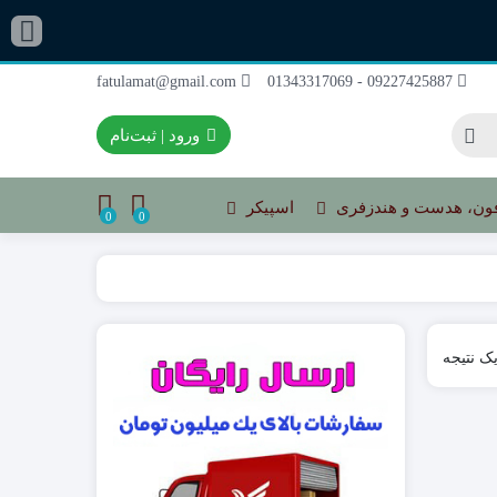
fatulamat@gmail.com
09227425887 - 01343317069
ورود | ثبت‌نام
ون، هدست و هندزفری
اسپیکر
0
0
ک نتیجه