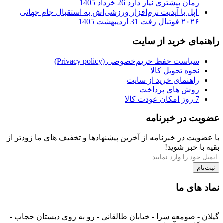
زمان بیشتری نیاز دارد
26 خرداد 1405
اپل با آپدیت نرم‌افزار ورزشی‌اش به استقبال جام جهانی
۲۰۲۶ فوتبال رفت
31 اردیبهشت 1405
راهنمای خرید از سایت
سیاست حفظ حریم‌خصوصی (Privacy policy)
نحوه تحویل کالا
راهنمای خرید از سایت
روش های پرداخت
7 روز امکان عودت کالا
عضویت در خبرنامه
با عضویت در خبرنامه از آخرین پیشنهادها و تخفیف های ما زودتر از
بقیه با خبر شوید!
ثبت‌نام
نماد های ما
گیلان - صومعه سرا - خیابان طالقانی - رو به روی دبستان حجاب -