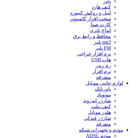
پاور
کیف هارد
لیبل و روکش کیبورد
سخت افزار کامپیوتر
کارت صدا
انواع باتری
محافظ و رابط برق
mp3 پلیر
FM پلیر
نرم افزار حراجی
هاب USB
رم ریدر
نرم افزار
متفرقه
لوازم جانبی موبایل
پاوربانک
مونوپاد
شارژر اندروید
کیف تبلت
هلدر موبایل
شارژر فندکی
متفرقه
مودم و تجهیزات شبکه
مودم ADSL