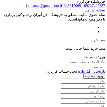
فروشگاه فن آوران
fatulamat@gmail.com
09227425887 - 01343317069
نسخه آندروید
تمام حقوق سایت متعلق به فروشگاه فن آوران بوده و کپی برداری
با ذکر منبع بلامانع است.
سبد خرید
سبد خرید شما خالی است.
ورود به سایت
بازنشانی گذرواژه
ایجاد حساب کاربری
ورود به سایت