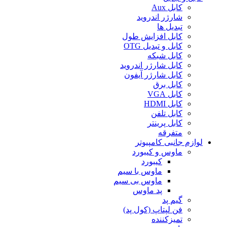
کابل Aux
شارژر اندروید
تبدیل ها
کابل افزایش طول
کابل و تبدیل OTG
کابل شبکه
کابل شارژر اندروید
کابل شارژر آیفون
کابل برق
کابل VGA
کابل HDMI
کابل تلفن
کابل پرینتر
متفرقه
لوازم جانبی کامپیوتر
ماوس و کیبورد
کیبورد
ماوس با سیم
ماوس بی سیم
پد ماوس
گیم پد
فن لپتاپ (کول پد)
تمیزکننده