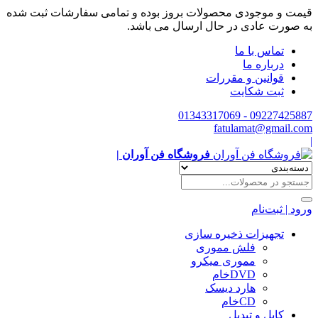
قیمت و موجودی محصولات بروز بوده و تمامی سفارشات ثبت شده
به صورت عادی در حال ارسال می باشد.
تماس با ما
درباره ما
قوانین و مقررات
ثبت شکایت
09227425887 - 01343317069
fatulamat@gmail.com
|
فروشگاه فن آوران |
ورود | ثبت‌نام
تجهیزات ذخیره سازی
فلش مموری
مموری میکرو
DVDخام
هارد دیسک
CDخام
کابل و تبدیل