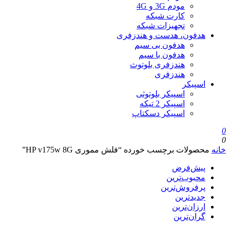
مودم 3G و 4G
کارت شبکه
تجهیزات شبکه
هدفون، هدست و هندزفری
هدفون بی سیم
هدفون با سیم
هندزفری بلوتوث
هندزفری
اسپیکر
اسپیکر بلوتوثی
اسپیکر 2 تیکه
اسپیکر دسکتاپ
0
0
خانه
محصولات برچسب خورده “فلش مموری HP v175w 8G”
پیش‌فرض
محبوب‌ترین
پرفروش‌ترین
جدیدترین
ارزان‌ترین
گران‌ترین