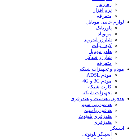
رم ریدر
نرم افزار
متفرقه
لوازم جانبی موبایل
پاوربانک
مونوپاد
شارژر اندروید
کیف تبلت
هلدر موبایل
شارژر فندکی
متفرقه
مودم و تجهیزات شبکه
مودم ADSL
مودم 3G و 4G
کارت شبکه
تجهیزات شبکه
هدفون، هدست و هندزفری
هدفون بی سیم
هدفون با سیم
هندزفری بلوتوث
هندزفری
اسپیکر
اسپیکر بلوتوثی