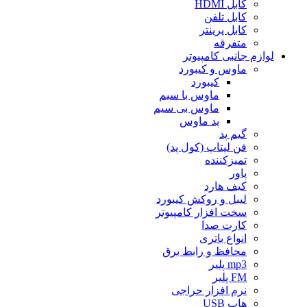
کابل HDMI
کابل تلفن
کابل پرینتر
متفرقه
لوازم جانبی کامپیوتر
ماوس و کیبورد
کیبورد
ماوس با سیم
ماوس بی سیم
پد ماوس
گیم پد
فن لپتاپ (کول پد)
تمیزکننده
پاور
کیف هارد
لیبل و روکش کیبورد
سخت افزار کامپیوتر
کارت صدا
انواع باتری
محافظ و رابط برق
mp3 پلیر
FM پلیر
نرم افزار حراجی
هاب USB