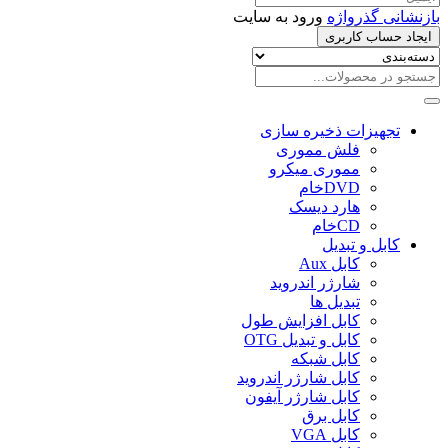
بازنشانی گذرواژه
ورود به سایت
ایجاد حساب کاربری
تجهیزات ذخیره سازی
فلش مموری
مموری میکرو
DVDخام
هارد دیسک
CDخام
کابل و تبدیل
کابل Aux
شارژر اندروید
تبدیل ها
کابل افزایش طول
کابل و تبدیل OTG
کابل شبکه
کابل شارژر اندروید
کابل شارژر آیفون
کابل برق
کابل VGA