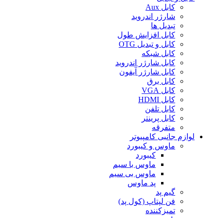
کابل Aux
شارژر اندروید
تبدیل ها
کابل افزایش طول
کابل و تبدیل OTG
کابل شبکه
کابل شارژر اندروید
کابل شارژر آیفون
کابل برق
کابل VGA
کابل HDMI
کابل تلفن
کابل پرینتر
متفرقه
لوازم جانبی کامپیوتر
ماوس و کیبورد
کیبورد
ماوس با سیم
ماوس بی سیم
پد ماوس
گیم پد
فن لپتاپ (کول پد)
تمیزکننده