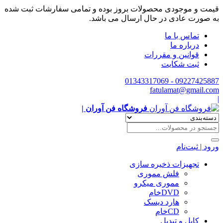
قیمت و موجودی محصولات بروز بوده و تمامی سفارشات ثبت شده
به صورت عادی در حال ارسال می باشد.
تماس با ما
درباره ما
قوانین و مقررات
ثبت شکایت
09227425887 - 01343317069
fatulamat@gmail.com
|
فروشگاه فن آوران |
ورود | ثبت‌نام
تجهیزات ذخیره سازی
فلش مموری
مموری میکرو
DVDخام
هارد دیسک
CDخام
کابل و تبدیل