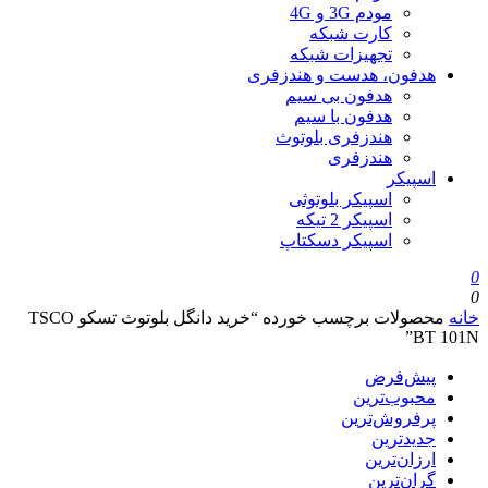
مودم 3G و 4G
کارت شبکه
تجهیزات شبکه
هدفون، هدست و هندزفری
هدفون بی سیم
هدفون با سیم
هندزفری بلوتوث
هندزفری
اسپیکر
اسپیکر بلوتوثی
اسپیکر 2 تیکه
اسپیکر دسکتاپ
0
0
خانه
محصولات برچسب خورده “خرید دانگل بلوتوث تسکو TSCO
BT 101N”
پیش‌فرض
محبوب‌ترین
پرفروش‌ترین
جدیدترین
ارزان‌ترین
گران‌ترین