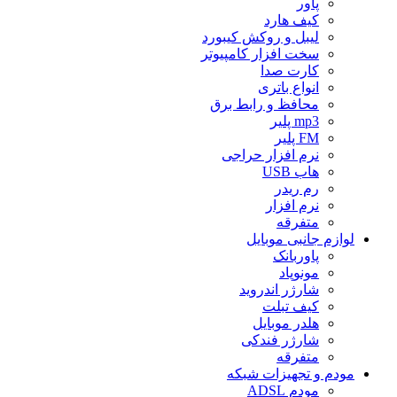
پاور
کیف هارد
لیبل و روکش کیبورد
سخت افزار کامپیوتر
کارت صدا
انواع باتری
محافظ و رابط برق
mp3 پلیر
FM پلیر
نرم افزار حراجی
هاب USB
رم ریدر
نرم افزار
متفرقه
لوازم جانبی موبایل
پاوربانک
مونوپاد
شارژر اندروید
کیف تبلت
هلدر موبایل
شارژر فندکی
متفرقه
مودم و تجهیزات شبکه
مودم ADSL