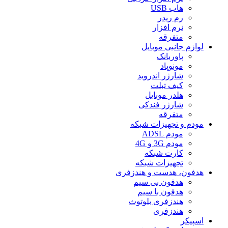
هاب USB
رم ریدر
نرم افزار
متفرقه
لوازم جانبی موبایل
پاوربانک
مونوپاد
شارژر اندروید
کیف تبلت
هلدر موبایل
شارژر فندکی
متفرقه
مودم و تجهیزات شبکه
مودم ADSL
مودم 3G و 4G
کارت شبکه
تجهیزات شبکه
هدفون، هدست و هندزفری
هدفون بی سیم
هدفون با سیم
هندزفری بلوتوث
هندزفری
اسپیکر