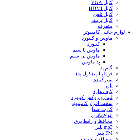
کابل VGA
کابل HDMI
کابل تلفن
کابل پرینتر
متفرقه
لوازم جانبی کامپیوتر
ماوس و کیبورد
کیبورد
ماوس با سیم
ماوس بی سیم
پد ماوس
گیم پد
فن لپتاپ (کول پد)
تمیزکننده
پاور
کیف هارد
لیبل و روکش کیبورد
سخت افزار کامپیوتر
کارت صدا
انواع باتری
محافظ و رابط برق
mp3 پلیر
FM پلیر
نرم افزار حراجی