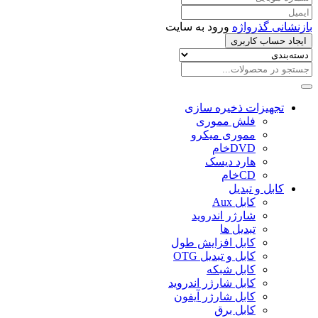
بازنشانی گذرواژه
ورود به سایت
ایجاد حساب کاربری
تجهیزات ذخیره سازی
فلش مموری
مموری میکرو
DVDخام
هارد دیسک
CDخام
کابل و تبدیل
کابل Aux
شارژر اندروید
تبدیل ها
کابل افزایش طول
کابل و تبدیل OTG
کابل شبکه
کابل شارژر اندروید
کابل شارژر آیفون
کابل برق