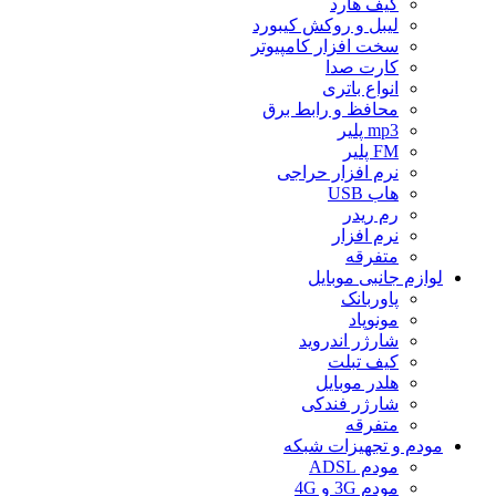
کیف هارد
لیبل و روکش کیبورد
سخت افزار کامپیوتر
کارت صدا
انواع باتری
محافظ و رابط برق
mp3 پلیر
FM پلیر
نرم افزار حراجی
هاب USB
رم ریدر
نرم افزار
متفرقه
لوازم جانبی موبایل
پاوربانک
مونوپاد
شارژر اندروید
کیف تبلت
هلدر موبایل
شارژر فندکی
متفرقه
مودم و تجهیزات شبکه
مودم ADSL
مودم 3G و 4G