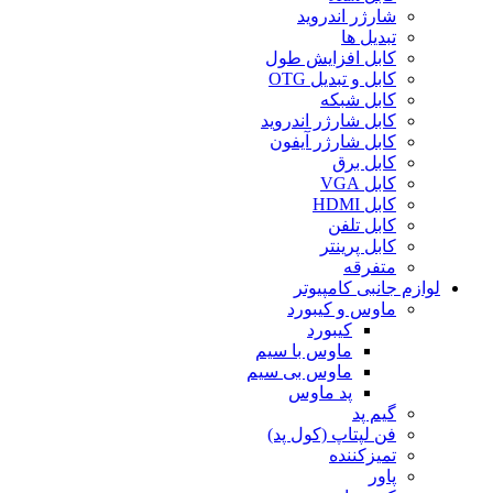
شارژر اندروید
تبدیل ها
کابل افزایش طول
کابل و تبدیل OTG
کابل شبکه
کابل شارژر اندروید
کابل شارژر آیفون
کابل برق
کابل VGA
کابل HDMI
کابل تلفن
کابل پرینتر
متفرقه
لوازم جانبی کامپیوتر
ماوس و کیبورد
کیبورد
ماوس با سیم
ماوس بی سیم
پد ماوس
گیم پد
فن لپتاپ (کول پد)
تمیزکننده
پاور