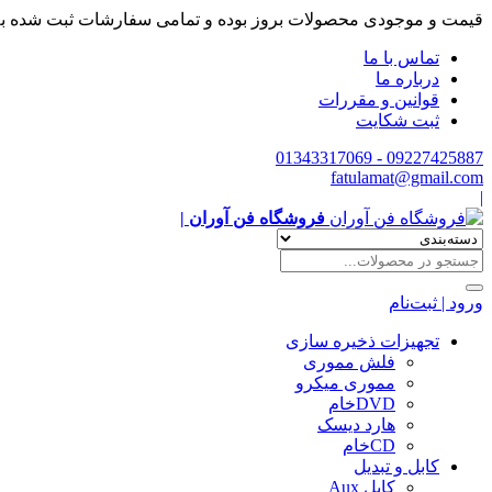
قیمت و موجودی محصولات بروز بوده و تمامی سفارشات ثبت شده ب
تماس با ما
درباره ما
قوانین و مقررات
ثبت شکایت
09227425887 - 01343317069
fatulamat@gmail.com
|
فروشگاه فن آوران |
ورود | ثبت‌نام
تجهیزات ذخیره سازی
فلش مموری
مموری میکرو
DVDخام
هارد دیسک
CDخام
کابل و تبدیل
کابل Aux