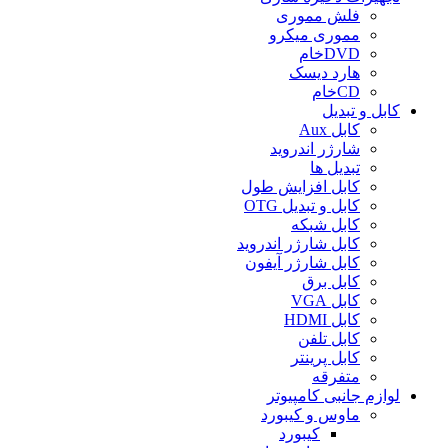
فلش مموری
مموری میکرو
DVDخام
هارد دیسک
CDخام
کابل و تبدیل
کابل Aux
شارژر اندروید
تبدیل ها
کابل افزایش طول
کابل و تبدیل OTG
کابل شبکه
کابل شارژر اندروید
کابل شارژر آیفون
کابل برق
کابل VGA
کابل HDMI
کابل تلفن
کابل پرینتر
متفرقه
لوازم جانبی کامپیوتر
ماوس و کیبورد
کیبورد