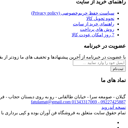
راهنمای خرید از سایت
سیاست حفظ حریم‌خصوصی (Privacy policy)
نحوه تحویل کالا
راهنمای خرید از سایت
روش های پرداخت
7 روز امکان عودت کالا
عضویت در خبرنامه
با عضویت در خبرنامه از آخرین پیشنهادها و تخفیف های ما زودتر از بقی
ثبت‌نام
نماد های ما
گیلان - صومعه سرا - خیابان طالقانی - رو به روی دبستان حجاب - ف
fatulamat@gmail.com
09227425887 - 01343317069
نسخه آندروید
تمام حقوق سایت متعلق به فروشگاه فن آوران بوده و کپی برداری با ذ