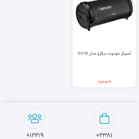
اسپیکر بلوتوث بیکارو مدل S41B
ناموجود
12219+
2381+